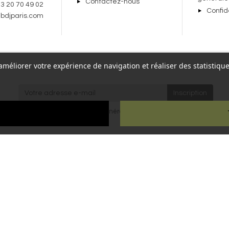
Contactez-nous
 3 20 70 49 02
Confid
bdjparis.com
r améliorer votre expérience de navigation et réaliser des statisti
re,
J'accepte les
conditions générales
et la
politique de
Paris
confidentialité
.
ien
ous droits réservés - Reproduction interdite sans autorisation - Site