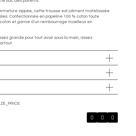
s le sac des parents.
 fermeture zippée, cette trousse est joliment matelassée
ales. Confectionnée en popeline 100 % coton toute
 coton et garnie d’un rembourrage moelleux en
Assez grande pour tout avoir sous la main, assez
artout.
IZE_PRICE