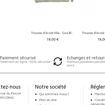
Trousse d'école Nila - Goa Blue Green
Trousse d'école Nila - Patchy Miel
,00 €
19,00 €
19,0
Echanges et retour
Paiement sécurisé
Retours possibles penda
Paiement en ligne 100% sécurisé
jours
tez-nous
Notre société
Régle
 rue du Flocon
Qui sommes-nous ?
Mentio
URCOING
Plan du site
Condit
générale