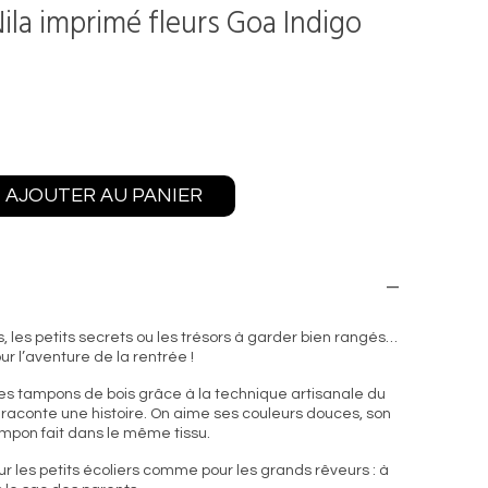
ila imprimé fleurs Goa Indigo
AJOUTER AU PANIER
s, les petits secrets ou les trésors à garder bien rangés…
ur l’aventure de la rentrée !
s tampons de bois grâce à la technique artisanale du
 raconte une histoire. On aime ses couleurs douces, son
pompon fait dans le même tissu.
ur les petits écoliers comme pour les grands rêveurs : à