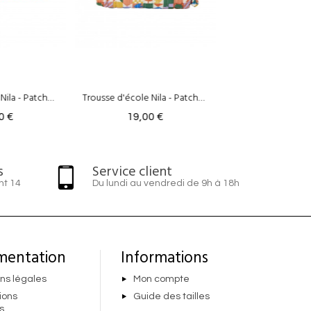
Trousse d'école Nila - Patchy Blue
0 €
s
Service client
nt 14
Du lundi au vendredi de 9h à 18h
mentation
Informations
ns légales
Mon compte
ions
Guide des tailles
s