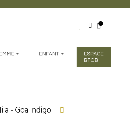
EMME
ENFANT
ESPACE
BTOB
ila - Goa Indigo