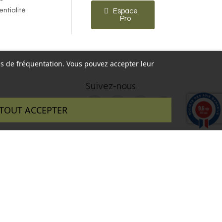
entialité
Espace
Pro
ques de fréquentation. Vous pouvez accepter leur
Suivez-nous
9.6
TOUT ACCEPTER
/10
346 avis
 réalisé par :
InSitWeb - Web agency