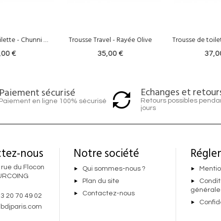
avel - Rayée Olive
Trousse de toilette - Jakarta Olive
35,00 €
37,00 €
37
Echanges et retour
Paiement sécurisé
Retours possibles penda
Paiement en ligne 100% sécurisé
jours
tez-nous
Notre société
Régle
 rue du Flocon
Qui sommes-nous ?
Mentio
URCOING
Plan du site
Condit
générale
Contactez-nous
 3 20 70 49 02
Confid
bdjparis.com