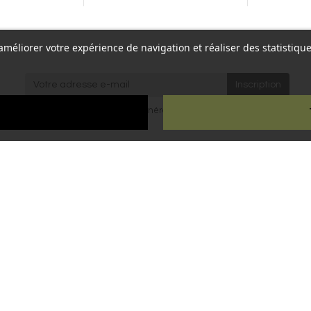
r améliorer votre expérience de navigation et réaliser des statisti
re,
J'accepte les
conditions générales
et la
politique de
Paris
confidentialité
.
ien
ous droits réservés - Reproduction interdite sans autorisation - Site