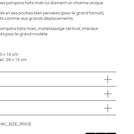
es pompons faits main lui donnent un charme unique.
blé et ses poches bien pensées (pour le grand format),
tits comme aux grands déplacements.
 pompons faits main, matelassage vertical, intérieur
ts pour le grand modèle
23 × 10 cm
) : 26 × 15 cm
NIC_SIZE_PRICE