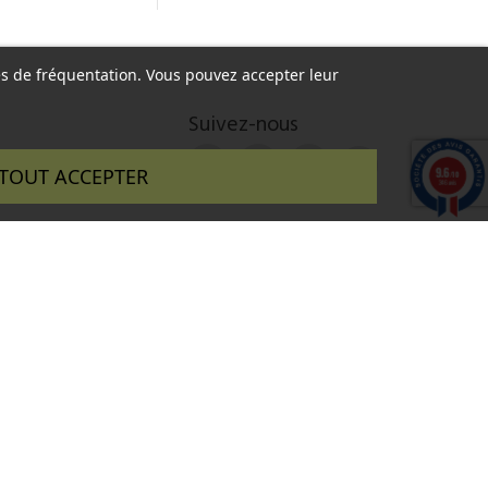
ques de fréquentation. Vous pouvez accepter leur
Suivez-nous
9.6
TOUT ACCEPTER
/10
346 avis
 réalisé par :
InSitWeb - Web agency