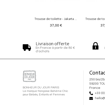
Trousse de toilette - Jakarta Pumpkin
Trousse de toilette - Chunni Vitamine
Trousse Tr
37,00 €
37,00 €
Livraison offerte
En France à partir de 80 €
d'achats
Contac
250 bis/2b
59200 TO
BONHEUR DU JOUR PARIS
France
La marque française Bohème Chic
+33 (0)
pour Bébés, Enfants et Femmes
hello@