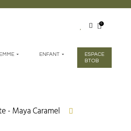
EMME
ENFANT
ESPACE
BTOB
tte - Maya Caramel