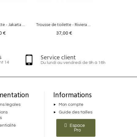
Trousse de toilette - Riviera Rose
Trousse de toilette - Chunni Bordeaux
,00 €
37,00 €
37,0
s
Service client
nt 14
Du lundi au vendredi de 9h à 18h
mentation
Informations
ns légales
Mon compte
ions
Guide des tailles
s
entialité
Espace
Pro