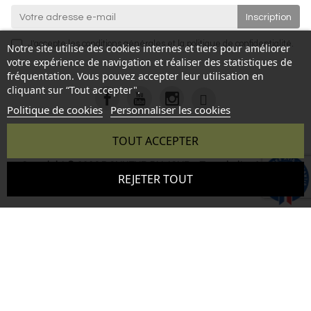
J'accepte les
conditions générales
et la
politique de confidentialité
.
Notre site utilise des cookies internes et tiers pour améliorer
votre expérience de navigation et réaliser des statistiques de
fréquentation. Vous pouvez accepter leur utilisation en
cliquant sur “Tout accepter".
Politique de cookies
Personnaliser les cookies
TOUT ACCEPTER
Copyright © 2026 BONHEUR DU JOUR - Tous droits réservés
9.6
REJETER TOUT
- Reproduction interdite sans autorisation - Site réalisé par :
/10
346 avis
InSitWeb - Web agency