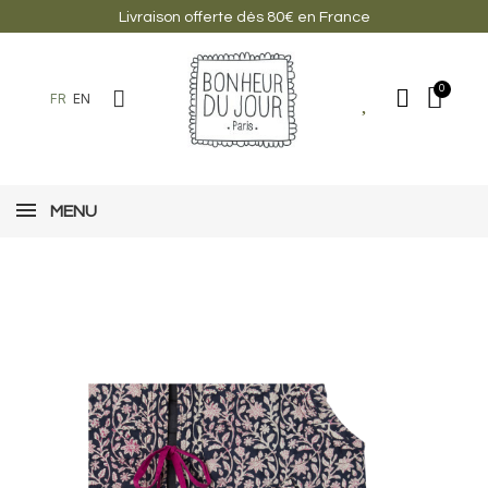
Livraison offerte dès 80€ en France
FR
EN
MENU