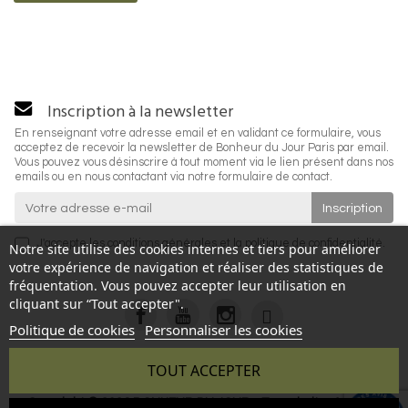
Inscription à la newsletter
En renseignant votre adresse email et en validant ce formulaire, vous
acceptez de recevoir la newsletter de Bonheur du Jour Paris par email.
Vous pouvez vous désinscrire à tout moment via le lien présent dans nos
emails ou en nous contactant via notre formulaire de contact.
J'accepte les
conditions générales
et la
politique de confidentialité
.
Notre site utilise des cookies internes et tiers pour améliorer
votre expérience de navigation et réaliser des statistiques de
fréquentation. Vous pouvez accepter leur utilisation en
cliquant sur “Tout accepter".
Politique de cookies
Personnaliser les cookies
TOUT ACCEPTER
Copyright © 2026 BONHEUR DU JOUR - Tous droits réservés