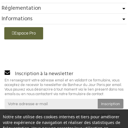
Réglementation
Informations
Espace Pro
Inscription à la newsletter
En renseignant votre adresse email et en validant ce formulaire, vous
acceptez de recevoir la newsletter de Bonheur du Jour Paris par email.
Vous pouvez vous désinscrire à tout moment via le lien présent dans nos
emails ou en nous contactant via notre formulaire de contact.
J'accepte les
conditions générales
et la
politique de confidentialité
.
Notre site utilise des cookies internes et tiers pour améliorer
votre expérience de navigation et réaliser des statistiques de