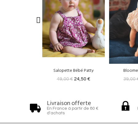
tte Bébé Patty
Bloomer MELISSA
Crunchy 
0 €
24,50 €
39,00 €
19,50 €
13,00
Livraison offerte
En France à partir de 80 €
d'achats