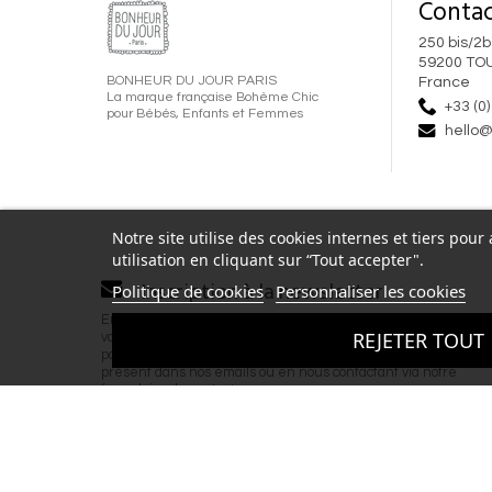
Contac
250 bis/2b
59200 TO
BONHEUR DU JOUR PARIS
France
La marque française Bohème Chic
+33 (0)
pour Bébés, Enfants et Femmes
hello@
Notre site utilise des cookies internes et tiers pou
utilisation en cliquant sur “Tout accepter".
Inscription à la newsletter
Politique de cookies
Personnaliser les cookies
En renseignant votre adresse email et en validant ce formulai
REJETER TOUT
vous acceptez de recevoir la newsletter de Bonheur du Jour 
par email. Vous pouvez vous désinscrire à tout moment via le l
présent dans nos emails ou en nous contactant via notre
formulaire de contact.
Copyright © 2026 BONHEUR DU JOUR - T