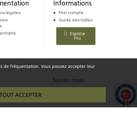
mentation
Informations
ns légales
Mon compte
ions
Guide des tailles
s
entialité
Espace
Pro
ques de fréquentation. Vous pouvez accepter leur
Suivez-nous
9.6
TOUT ACCEPTER
/10
346 avis
 réalisé par :
InSitWeb - Web agency