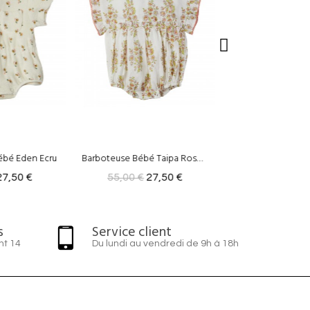
Barboteuse Bébé Taipa Rosée/Vert
Barboteuse ELEA
27,50 €
45,00 €
22,50 €
55,00 €
27
s
Service client
nt 14
Du lundi au vendredi de 9h à 18h