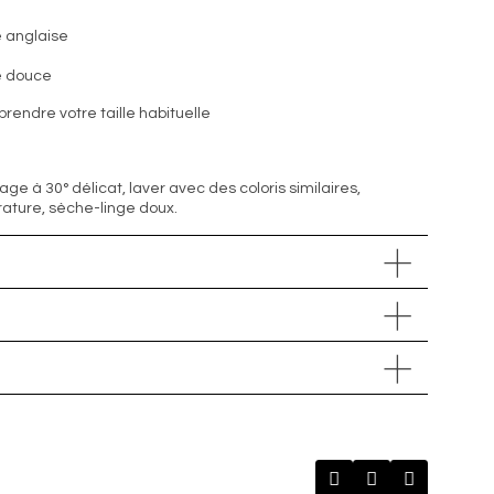
 anglaise
e douce
 prendre votre taille habituelle
vage à 30° délicat, laver avec des coloris similaires,
ture, sèche-linge doux.