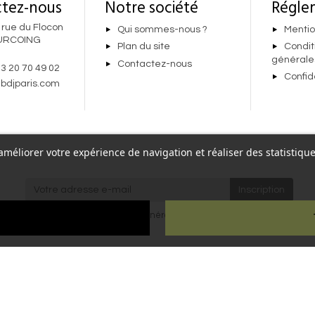
tez-nous
Notre société
Régle
 rue du Flocon
Qui sommes-nous ?
Mentio
URCOING
Plan du site
Condit
générale
Contactez-nous
 3 20 70 49 02
Confid
bdjparis.com
r améliorer votre expérience de navigation et réaliser des statisti
re,
J'accepte les
conditions générales
et la
politique de
Paris
confidentialité
.
ien
ous droits réservés - Reproduction interdite sans autorisation - Site