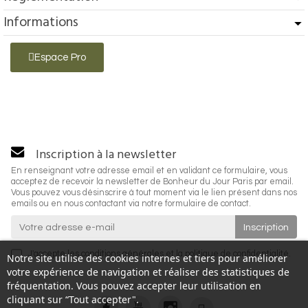
Informations
Espace Pro
Inscription à la newsletter
En renseignant votre adresse email et en validant ce formulaire, vous
acceptez de recevoir la newsletter de Bonheur du Jour Paris par email.
Vous pouvez vous désinscrire à tout moment via le lien présent dans nos
emails ou en nous contactant via notre formulaire de contact.
J'accepte les
conditions générales
et la
politique de confidentialité
.
Notre site utilise des cookies internes et tiers pour améliorer
votre expérience de navigation et réaliser des statistiques de
fréquentation. Vous pouvez accepter leur utilisation en
cliquant sur “Tout accepter".