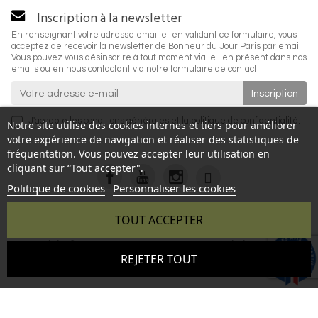
Inscription à la newsletter
En renseignant votre adresse email et en validant ce formulaire, vous
acceptez de recevoir la newsletter de Bonheur du Jour Paris par email.
Vous pouvez vous désinscrire à tout moment via le lien présent dans nos
emails ou en nous contactant via notre formulaire de contact.
J'accepte les
conditions générales
et la
politique de confidentialité
.
Notre site utilise des cookies internes et tiers pour améliorer
votre expérience de navigation et réaliser des statistiques de
fréquentation. Vous pouvez accepter leur utilisation en
cliquant sur “Tout accepter".
Politique de cookies
Personnaliser les cookies
TOUT ACCEPTER
Copyright © 2026 BONHEUR DU JOUR - Tous droits réservés
9.6
REJETER TOUT
- Reproduction interdite sans autorisation - Site réalisé par :
/10
346 avis
InSitWeb - Web agency