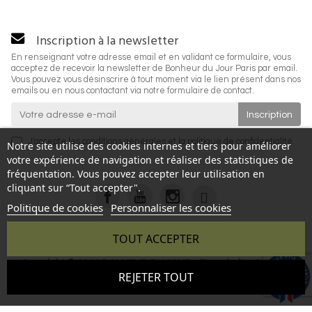
Inscription à la newsletter
En renseignant votre adresse email et en validant ce formulaire, vous
acceptez de recevoir la newsletter de Bonheur du Jour Paris par email.
Vous pouvez vous désinscrire à tout moment via le lien présent dans nos
emails ou en nous contactant via notre formulaire de contact.
J'accepte les
conditions générales
et la
politique de confidentialité
.
Notre site utilise des cookies internes et tiers pour améliorer
votre expérience de navigation et réaliser des statistiques de
fréquentation. Vous pouvez accepter leur utilisation en
cliquant sur “Tout accepter".
Politique de cookies
Personnaliser les cookies
TOUT ACCEPTER
Copyright © 2026 BONHEUR DU JOUR - Tous droits réservés
9.6
REJETER TOUT
- Reproduction interdite sans autorisation - Site réalisé par :
/10
346 avis
InSitWeb - Web agency