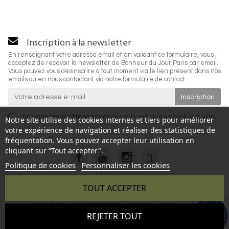
Inscription à la newsletter
En renseignant votre adresse email et en validant ce formulaire, vous
acceptez de recevoir la newsletter de Bonheur du Jour Paris par email.
Vous pouvez vous désinscrire à tout moment via le lien présent dans nos
emails ou en nous contactant via notre formulaire de contact.
J'accepte les
conditions générales
et la
politique de confidentialité
.
Notre site utilise des cookies internes et tiers pour améliorer
votre expérience de navigation et réaliser des statistiques de
fréquentation. Vous pouvez accepter leur utilisation en
cliquant sur “Tout accepter".
Politique de cookies
Personnaliser les cookies
TOUT ACCEPTER
Copyright © 2026 BONHEUR DU JOUR - Tous droits réservés
9.6
REJETER TOUT
- Reproduction interdite sans autorisation - Site réalisé par :
/10
346 avis
InSitWeb - Web agency